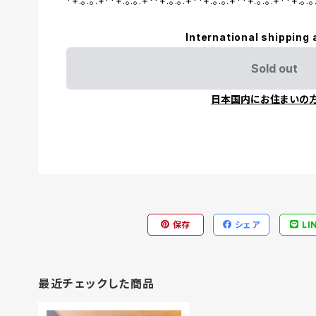
*+:｡.｡:+**+:｡.｡:+**+:｡.｡:+**+:｡.｡:+**+:｡.｡:+**+:｡.｡
International shipping 
Sold out
日本国内にお住まいの
保存
シェア
LI
最近チェックした商品