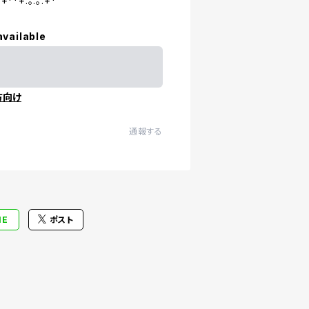
:+**+:｡.｡:+*
available
方向け
通報する
NE
ポスト