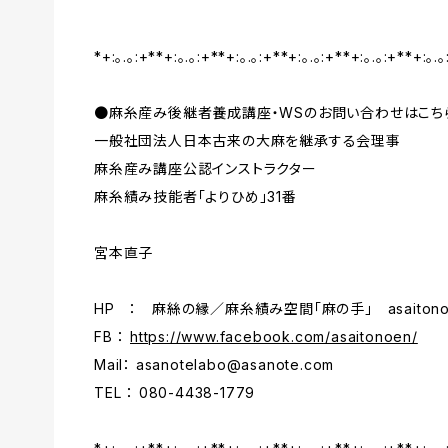
*+:｡.｡:+**+:｡.｡:+**+:｡.｡:+**+:｡.｡:+**+:｡.｡:+**+:｡.｡
●麻糸産み後継者養成講座・WSのお問い合わせはこち
一般社団法人日本古来の大麻を継承する会理事
麻糸産み講座公認インストラクター
麻糸績み技能者「よりひめ」31番
宮本直子
HP ： 麻絲の縁／麻糸績み空間「麻の手」 asaitonoe
FB ：
https://www.facebook.com/asaitonoen/
Mail：
asanotelabo@asanote.com
TEL ： 080-4438-1779