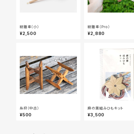
紡錘車（小）
紡錘車（Pro）
¥2,500
¥2,880
糸枠（中古）
麻の葉組みひもキット
¥500
¥3,500