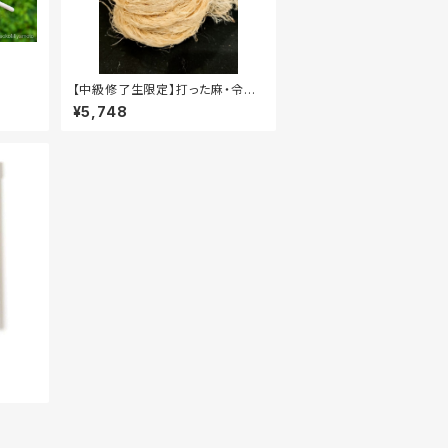
【中級修了生限定】打った麻・令和
7年度産秋引き精麻使用①
¥5,748