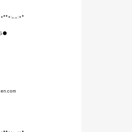
:+**+:｡.｡:+*
ら●
n.com