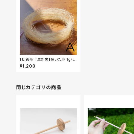
【初級修了生対象】裂いた麻 1g（栃
木県産）
¥1,200
同じカテゴリの商品