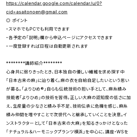
https://calendar.google.com/calendar/u/
0?
cid=asaitonoen@gmail.com
◎ ポイント
・スマホでもPCでも利用できます
・各予定の「説明」欄から申込ページにアクセスできます
・一度登録すれば日程は自動更新されます
********講師紹介********
心身共に弱りきったとき、日本独自の優しい繊維を求め探す中
「日本古来の麻」に辿り着く。麻の衣を自給自足したいという思い
が募る。「よりひめ®」自らも伝統技術の担い手として、麻糸績み
技能者「よりひめ」の技術を習得。正しい大麻の認知度の低さに加
え、生産量の少なさと績み手不足、技術伝承に危機を感じ、麻糸
績み仲間を増やすことで次世代へと継承していくことを決意。イ
ンストラクターとして「日本古来の大麻」を知るきっかけとなった
「ナチュラル＆ハーモニックプランツ横浜」を中心に、講座・WSを