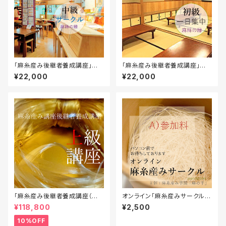
「麻糸産み後継者養成講座」中
「麻糸産み後継者養成講座」初
級＠横浜センター北・木カフェ木
級一日集中＠千葉・我孫子市民
¥22,000
¥22,000
風心風堂
プラザ
「麻糸産み後継者養成講座（上
オンライン「麻糸産みサークル」
級）」受講料（期間限定割引中）
＜材料付き～など選択できます
¥118,800
¥2,500
＞
10%OFF