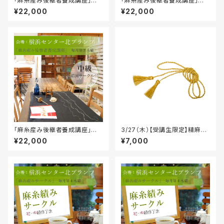
「麻糸産み後継者養成講座」中
「麻糸産み後継者養成講座」初
級・初回サークル付＠千葉・我孫
級一日集中講座＠センター北
¥22,000
¥22,000
子市布佐
「麻糸産み後継者養成講座」中
3/27（木）【受講生限定】精麻の
級講座・初回サークル付＠セン
タッセル紐WS+サークル
¥22,000
¥7,000
ター北