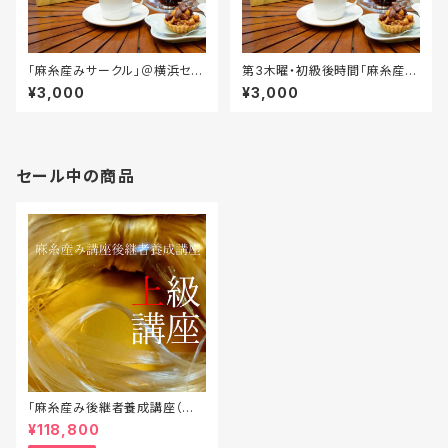
「麻糸産みサークル」＠横浜セン
第3木曜・初級後時間「麻糸産み
ター北
サークル」＠横浜センター北
¥3,000
¥3,000
セール中の商品
「麻糸産み後継者養成講座（上
級）」受講料（期間限定割引中）
¥118,800