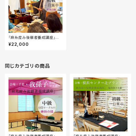
「麻糸産み後継者養成講座」初
級一日集中＠横浜センター北・
¥22,000
木カフェ木風心風堂
同じカテゴリの商品