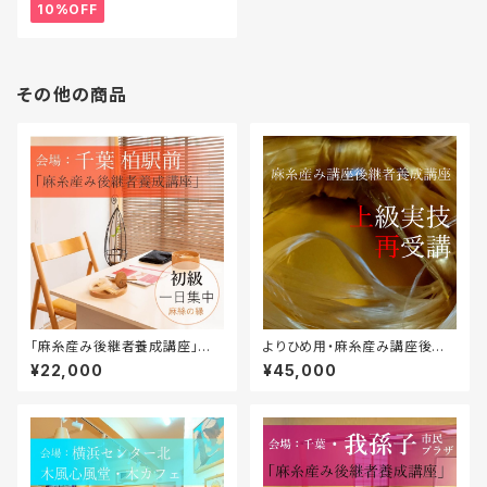
10%OFF
その他の商品
「麻糸産み後継者養成講座」初
よりひめ用・麻糸産み講座後継
級一日集中＠千葉・柏駅前
者養成講座（上級）実技・再受講
¥22,000
¥45,000
＜一日集中＞